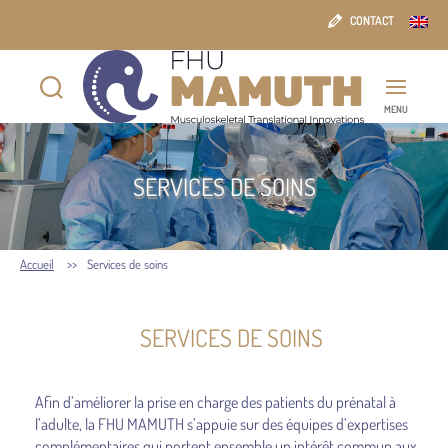
CONTACT
MENU
FHU
MAMUTH
SERVICES DE SOINS
Accueil
Services de soins
SERVICES DE SOINS
Afin d’améliorer la prise en charge des patients du prénatal à
l’adulte, la FHU MAMUTH s’appuie sur des équipes d’expertises
complémentaires qui portent ensemble un intérêt commun aux