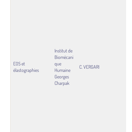
l’él
st
ra
ie
du
dis
ue
et 
Institut de
rai
Biomécani
eu
EOS et
que
C. VERGARI
de 
élastographies
Humaine
co
Georges
nn
Charpak
(m
su
e
pa
rad
og
ph
en